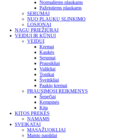
Normaliems plaukams
Pažeistiems plaukams
SERUMAI
NUO PLAUKŲ SLINKIMO
LOSJONAI
NAGŲ PRIEŽIŪRAI
VEIDUI IR KŪNUI
VEIDUI
Kremai
Kaukės
Serumai
Prausikliai
Valikliai
Tonikai
Šveitikliai
Paakių kremai
PRAUSIMOSI REIKMENYS
Šepečiai
Kempinės
Kita
KITOS PREKĖS
NAMAMS
SVEIKATAI
MASAŽUOKLIAI
Maisto papildai