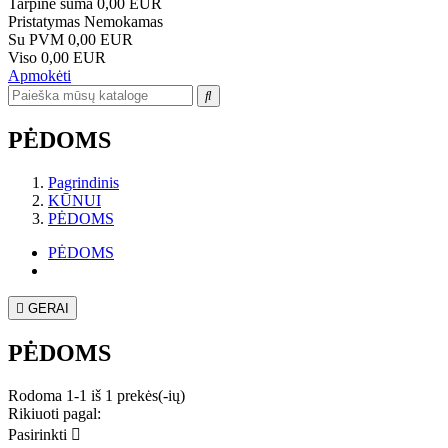
Tarpinė suma
0,00 EUR
Pristatymas
Nemokamas
Su PVM
0,00 EUR
Viso
0,00 EUR
Apmokėti
PĖDOMS
Pagrindinis
KŪNUI
PĖDOMS
PĖDOMS

GERAI
PĖDOMS
Rodoma 1-1 iš 1 prekės(-ių)
Rikiuoti pagal:
Pasirinkti
