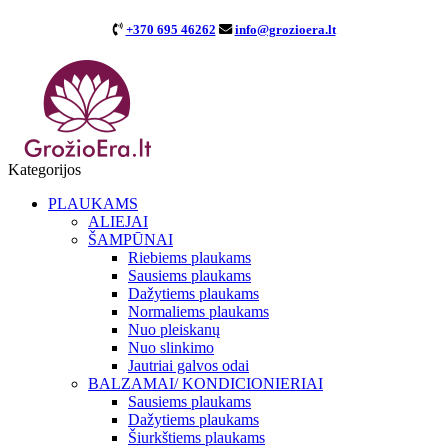
+370 695 46262
info@grozioera.lt
Kategorijos
PLAUKAMS
ALIEJAI
ŠAMPŪNAI
Riebiems plaukams
Sausiems plaukams
Dažytiems plaukams
Normaliems plaukams
Nuo pleiskanų
Nuo slinkimo
Jautriai galvos odai
BALZAMAI/ KONDICIONIERIAI
Sausiems plaukams
Dažytiems plaukams
Šiurkštiems plaukams