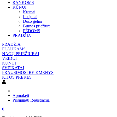
RANKOMS
KŪNUI
Kremai
Losjonai
Dušo geliai
Burnos priežiūra
PĖDOMS
PRADŽIA
PRADŽIA
PLAUKAMS
NAGŲ PRIEŽIŪRAI
VEIDUI
KŪNUI
SVEIKATAI
PRAUSIMOSI REIKMENYS
KITOS PREKĖS
Apmokėti
Prisijungti
Registracija
0