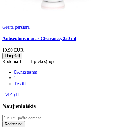
Greita peržiūra
Antiseptinis muilas Clearance, 250 ml
19,90 EUR
Į krepšelį
Rodoma 1-1 iš 1 prekės(-ių)

Ankstesnis
1
Tęsti

Į Viršų

Naujienlaiškis
Registruoti